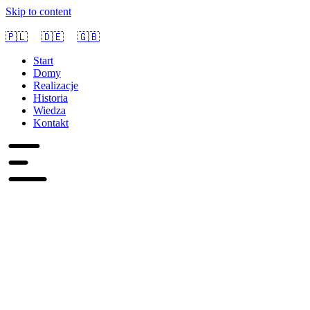
Skip to content
🇵🇱
🇩🇪
🇬🇧
Start
Domy
Realizacje
Historia
Wiedza
Kontakt