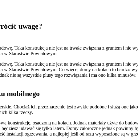
wrócić uwagę?
owę. Taka konstrukcja nie jest na trwałe związana z gruntem i nie w
nia w Starostwie Powiatowym.
owę. Taka konstrukcja nie jest na trwałe związana z gruntem i nie w
ia w Starostwie Powiatowym. Co więcej domy na kołach to bardzo wygo
dnak nie są wszystkie plusy tego rozwiązania i ma ono kilka minusów.
ku mobilnego
skie. Chociaż ich przeznaczenie jest zwykle podobne i służą one ja
nich kilka rzeczy.
 konstrukcję, osadzoną na kołach. Jednak materiały użyte do budowy
 będziesz udawać się tylko latem. Domy całoroczne jednak powinny 
ć instalacji ogrzewania, a najlepiej jeśli od razu wyposażone są w g