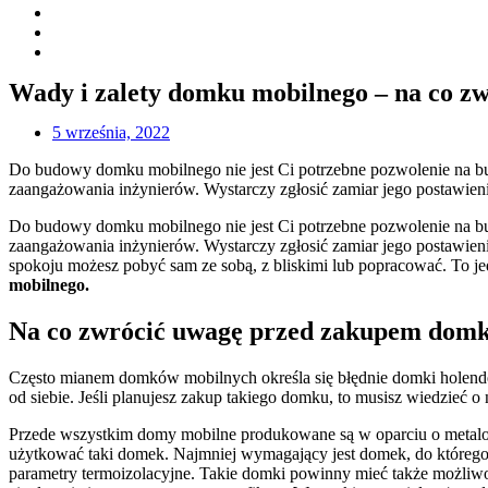
Wady i zalety domku mobilnego – na co z
5 września, 2022
Do budowy domku mobilnego nie jest Ci potrzebne pozwolenie na bud
zaangażowania inżynierów. Wystarczy zgłosić zamiar jego postawie
Do budowy domku mobilnego nie jest Ci potrzebne pozwolenie na bud
zaangażowania inżynierów. Wystarczy zgłosić zamiar jego postawien
spokoju możesz pobyć sam ze sobą, z bliskimi lub popracować. To je
mobilnego.
Na co zwrócić uwagę przed zakupem dom
Często mianem domków mobilnych określa się błędnie domki holender
od siebie. Jeśli planujesz zakup takiego domku, to musisz wiedzieć o 
Przede wszystkim domy mobilne produkowane są w oparciu o metalową
użytkować taki domek. Najmniej wymagający jest domek, do którego
parametry termoizolacyjne. Takie domki powinny mieć także możliwoś