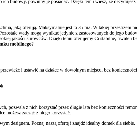
 do ich budowy, powinny je posiadać. Dzięki temu wiesz, że decydujesz 
hnia, jaką oferują. Maksymalnie jest to 35 m2. W takiej przestrzeni ni
. Pozostałe wady mogą wynikać jedynie z zastosowanych do jego budowy
ej jakości surowców. Dzięki temu oferujemy Ci stabilne, trwałe i be
omku mobilnego
?
wo przewieźć i ustawić na działce w dowolnym miejscu, bez koniecznoś
ok;
ch, pozwala z nich korzystać przez długie lata bez konieczności remo
łce możesz zacząć z niego korzystać.
wym designem. Poznaj naszą ofertę i znajdź idealny domek dla siebie.