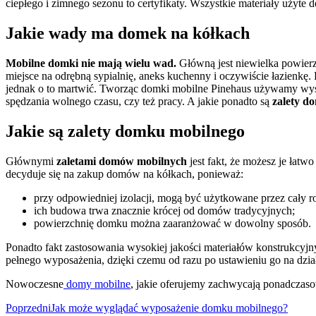
ciepłego i zimnego sezonu to certyfikaty. Wszystkie materiały użyte
Jakie wady ma domek na kółkach
Mobilne domki nie mają wielu wad.
Główną jest niewielka powierzc
miejsce na odrębną sypialnię, aneks kuchenny i oczywiście łazienkę
jednak o to martwić. Tworząc domki mobilne Pinehaus używamy wysoki
spędzania wolnego czasu, czy też pracy. A jakie ponadto są
zalety d
Jakie są zalety domku mobilnego
Głównymi
zaletami domów mobilnych
jest fakt, że możesz je łat
decyduje się na zakup domów na kółkach, ponieważ:
przy odpowiedniej izolacji, mogą być użytkowane przez cały r
ich budowa trwa znacznie krócej od domów tradycyjnych;
powierzchnię domku można zaaranżować w dowolny sposób.
Ponadto fakt zastosowania wysokiej jakości materiałów konstrukcyjny
pełnego wyposażenia, dzięki czemu od razu po ustawieniu go na dzia
Nowoczesne
domy mobilne
, jakie oferujemy zachwycają ponadczaso
Poprzedni
Jak może wyglądać wyposażenie domku mobilnego?